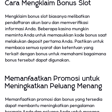
Cara Mengklaim Bonus Slot
Mengklaim bonus slot biasanya melibatkan
pendaftaran akun baru dan memverifikasi
informasi Anda. Beberapa kasino mungkin
meminta Anda untuk memasukkan kode bonus saat
melakukan deposit pertama Anda. Pastikan untuk
membaca semua syarat dan ketentuan yang
terkait dengan bonus untuk memahami bagaimana
bonus tersebut dapat digunakan.
Memanfaatkan Promosi untuk
Meningkatkan Peluang Menang
Memanfaatkan promosi dan bonus yang tersedia
dapat membantu meningkatkan pengalaman
bermain Anda dan peluang Anda untuk menang.