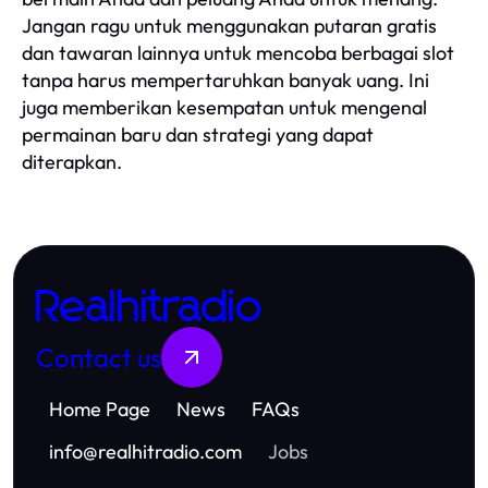
Jangan ragu untuk menggunakan putaran gratis
dan tawaran lainnya untuk mencoba berbagai slot
tanpa harus mempertaruhkan banyak uang. Ini
juga memberikan kesempatan untuk mengenal
permainan baru dan strategi yang dapat
diterapkan.
Realhitradio
Contact us
Home Page
News
FAQs
info
@
realhitradio.com
Jobs