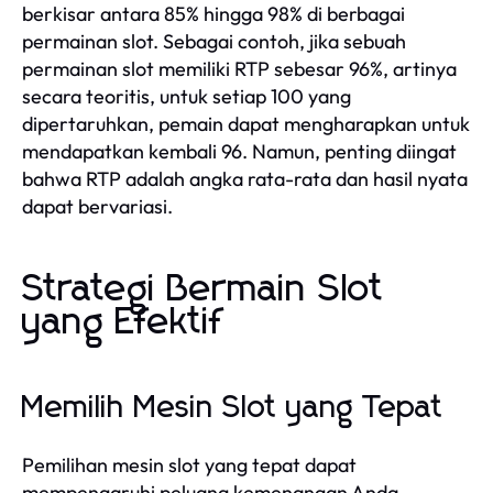
berkisar antara 85% hingga 98% di berbagai
permainan slot. Sebagai contoh, jika sebuah
permainan slot memiliki RTP sebesar 96%, artinya
secara teoritis, untuk setiap 100 yang
dipertaruhkan, pemain dapat mengharapkan untuk
mendapatkan kembali 96. Namun, penting diingat
bahwa RTP adalah angka rata-rata dan hasil nyata
dapat bervariasi.
Strategi Bermain Slot
yang Efektif
Memilih Mesin Slot yang Tepat
Pemilihan mesin slot yang tepat dapat
mempengaruhi peluang kemenangan Anda.