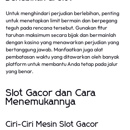
Untuk menghindari perjudian berlebihan, penting
untuk menetapkan limit bermain dan berpegang
teguh pada rencana tersebut. Gunakan fitur
taruhan maksimum secara bijak dan bermainlah
dengan kasino yang menawarkan perjudian yang
bertanggung jawab. Manfaatkan juga alat
pembatasan waktu yang ditawarkan oleh banyak
platform untuk membantu Anda tetap pada jalur
yang benar.
Slot Gacor dan Cara
Menemukannya
Ciri-Ciri Mesin Slot Gacor