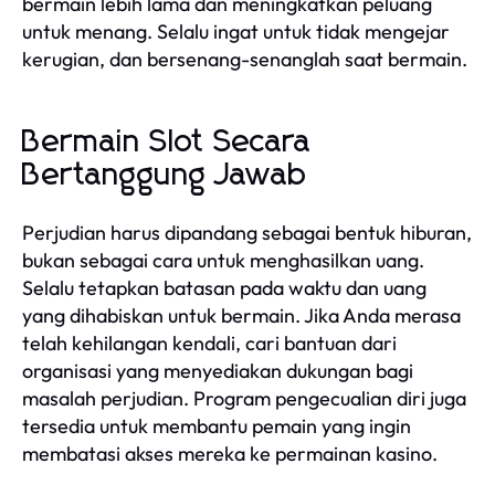
bermain lebih lama dan meningkatkan peluang
untuk menang. Selalu ingat untuk tidak mengejar
kerugian, dan bersenang-senanglah saat bermain.
Bermain Slot Secara
Bertanggung Jawab
Perjudian harus dipandang sebagai bentuk hiburan,
bukan sebagai cara untuk menghasilkan uang.
Selalu tetapkan batasan pada waktu dan uang
yang dihabiskan untuk bermain. Jika Anda merasa
telah kehilangan kendali, cari bantuan dari
organisasi yang menyediakan dukungan bagi
masalah perjudian. Program pengecualian diri juga
tersedia untuk membantu pemain yang ingin
membatasi akses mereka ke permainan kasino.