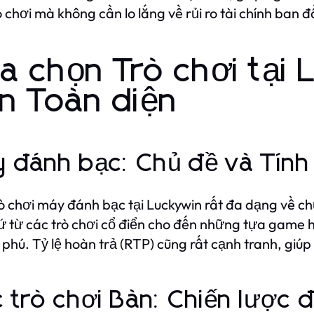
ò chơi mà không cần lo lắng về rủi ro tài chính ban đ
a chọn Trò chơi tại
n Toàn diện
 đánh bạc: Chủ đề và Tính
ò chơi máy đánh bạc tại Luckywin rất đa dạng về ch
ứ từ các trò chơi cổ điển cho đến những tựa game h
phú. Tỷ lệ hoàn trả (RTP) cũng rất cạnh tranh, giúp
 trò chơi Bàn: Chiến lược 