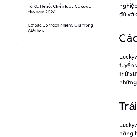
nghiệp
Tối đa Hệ số: Chiến lược Cá cược
cho năm 2026
đủ và 
Cờ bạc Có trách nhiệm: Giữ trong
Giới hạn
Các
Luckyw
tuyến 
thử sứ
những 
Trả
Luckyw
năng t