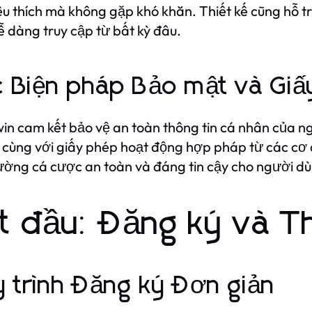
êu thích mà không gặp khó khăn. Thiết kế cũng hỗ trợ
ễ dàng truy cập từ bất kỳ đâu.
 Biện pháp Bảo mật và Giấ
in cam kết bảo vệ an toàn thông tin cá nhân của n
 cùng với giấy phép hoạt động hợp pháp từ các cơ
ường cá cược an toàn và đáng tin cậy cho người d
t đầu: Đăng ký và Th
 trình Đăng ký Đơn giản