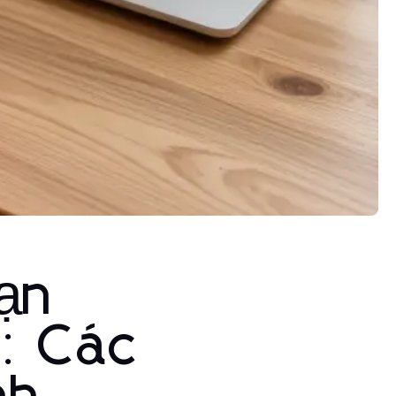
ạn
: Các