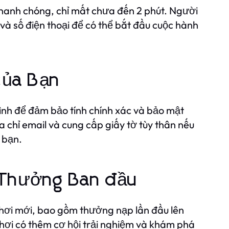
 nhanh chóng, chỉ mất chưa đến 2 phút. Người
 và số điện thoại để có thể bắt đầu cuộc hành
của Bạn
ình để đảm bảo tính chính xác và bảo mật
 chỉ email và cung cấp giấy tờ tùy thân nếu
 bạn.
 Thưởng Ban đầu
hơi mới, bao gồm thưởng nạp lần đầu lên
hơi có thêm cơ hội trải nghiệm và khám phá