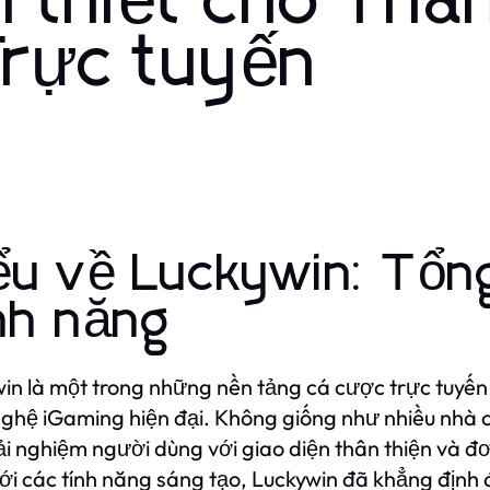
n thiết cho Thà
rực tuyến
ểu về Luckywin: Tổn
nh năng
in là một trong những nền tảng cá cược trực tuyế
ghệ iGaming hiện đại. Không giống như nhiều nhà cá
ải nghiệm người dùng với giao diện thân thiện và đơ
ới các tính năng sáng tạo, Luckywin đã khẳng định