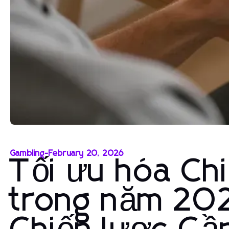
Gambling
-
February 20, 2026
Tối ưu hóa Ch
trong năm 202