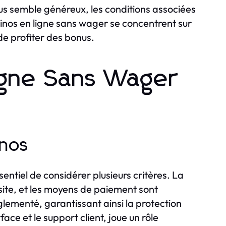
s semble généreux, les conditions associées
asinos en ligne sans wager se concentrent sur
 de profiter des bonus.
Ligne Sans Wager
inos
ssentiel de considérer plusieurs critères. La
u site, et les moyens de paiement sont
glementé, garantissant ainsi la protection
rface et le support client, joue un rôle