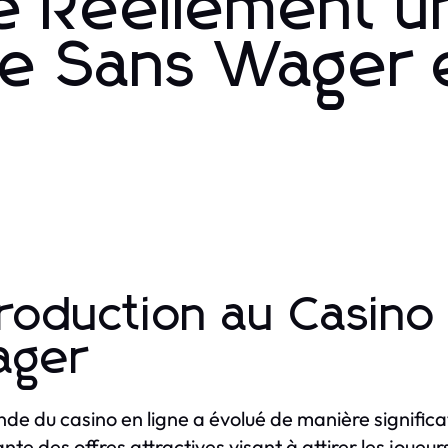
e Réellement u
ne Sans Wager 
troduction au Casino
ager
de du casino en ligne a évolué de manière signific
ante des offres attractives visant à attirer les joueur