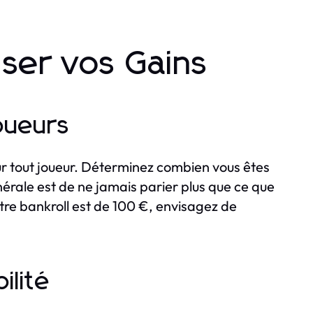
ser vos Gains
oueurs
ur tout joueur. Déterminez combien vous êtes
érale est de ne jamais parier plus que ce que
tre bankroll est de 100 €, envisagez de
ilité