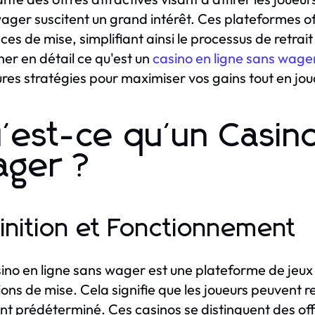
ager suscitent un grand intérêt. Ces plateformes o
ces de mise, simplifiant ainsi le processus de retrait
er en détail ce qu'est un
casino en ligne sans wage
ures stratégies pour maximiser vos gains tout en j
'est-ce qu'un Casin
ger ?
inition et Fonctionnement
ino en ligne sans wager est une plateforme de jeux
ions de mise. Cela signifie que les joueurs peuvent re
t prédéterminé. Ces casinos se distinguent des off