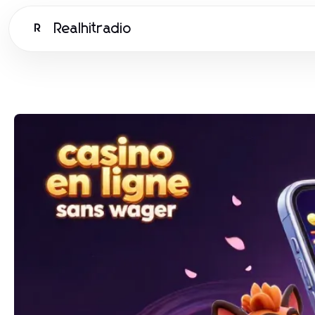
Realhitradio
R