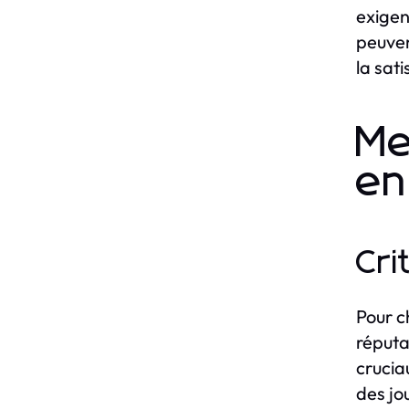
exigen
peuven
la sat
Me
en
Cri
Pour ch
réputa
crucia
des jou