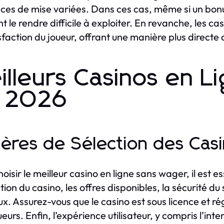
ces de mise variées. Dans ces cas, même si un bonu
t le rendre difficile à exploiter. En revanche, les c
isfaction du joueur, offrant une manière plus directe
illeurs Casinos en 
 2026
tères de Sélection des Cas
oisir le meilleur casino en ligne sans wager, il est e
tion du casino, les offres disponibles, la sécurité d
ux. Assurez-vous que le casino est sous licence et ré
eurs. Enfin, l’expérience utilisateur, y compris l’inte