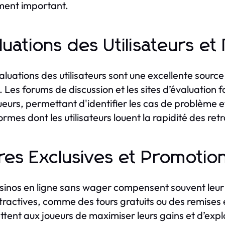
ment important.
luations des Utilisateurs et
aluations des utilisateurs sont une excellente source
. Les forums de discussion et les sites d’évaluation 
ueurs, permettant d'identifier les cas de problème 
rmes dont les utilisateurs louent la rapidité des retra
res Exclusives et Promotio
sinos en ligne sans wager compensent souvent leur
ttractives, comme des tours gratuits ou des remise
tent aux joueurs de maximiser leurs gains et d’exp