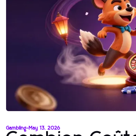
Gambling
-
May 13, 2026