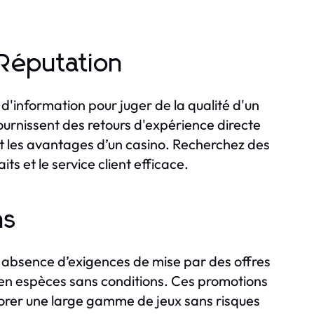
 Réputation
 d'information pour juger de la qualité d'un
fournissent des retours d'expérience directe
et les avantages d’un casino. Recherchez des
its et le service client efficace.
ns
 absence d’exigences de mise par des offres
s en espèces sans conditions. Ces promotions
lorer une large gamme de jeux sans risques