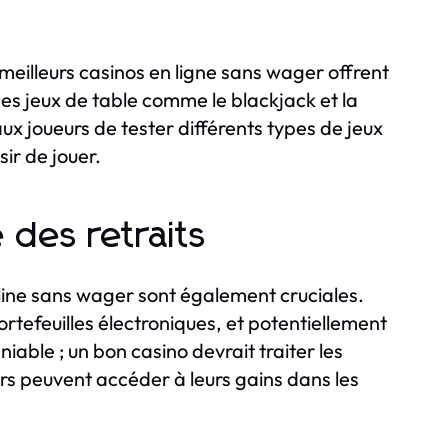
s meilleurs casinos en ligne sans wager offrent
es jeux de table comme le blackjack et la
aux joueurs de tester différents types de jeux
ir de jouer.
 des retraits
ine sans wager sont également cruciales.
ortefeuilles électroniques, et potentiellement
iable ; un bon casino devrait traiter les
urs peuvent accéder à leurs gains dans les