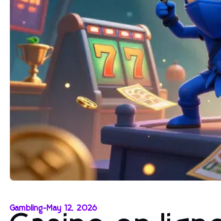
Gambling
-
May 12, 2026