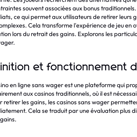
ntraintes souvent associées aux bonus traditionnels
ats, ce qui permet aux utilisateurs de retirer leurs 
omplexes. Cela transforme l'expérience de jeu en off
ation lors du retrait des gains. Explorons les particu
wager.
inition et fonctionnement 
ino en ligne sans wager est une plateforme qui pro
irement aux casinos traditionnels, où il est nécessa
r retirer les gains, les casinos sans wager permetten
atement. Cela se traduit par une évaluation plus d
 gains.