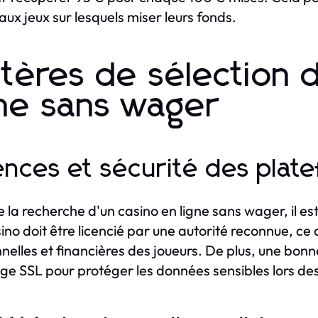
aux jeux sur lesquels miser leurs fonds.
itères de sélection 
gne sans wager
ences et sécurité des plat
 la recherche d'un casino en ligne sans wager, il est 
ino doit être licencié par une autorité reconnue, ce
nelles et financières des joueurs. De plus, une bonn
ge SSL pour protéger les données sensibles lors des