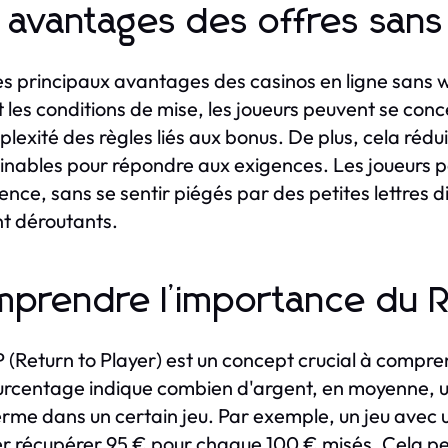
 avantages des offres sans
es principaux avantages des casinos en ligne sans wa
t les conditions de mise, les joueurs peuvent se conce
plexité des règles liés aux bonus. De plus, cela rédui
inables pour répondre aux exigences. Les joueurs p
ence, sans se sentir piégés par des petites lettres 
t déroutants.
prendre l’importance du 
 (Return to Player) est un concept crucial à compren
rcentage indique combien d'argent, en moyenne, un 
erme dans un certain jeu. Par exemple, un jeu avec u
r récupérer 95 € pour chaque 100 € misés. Cela per