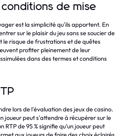
 conditions de mise
ger est la simplicité qu'ils apportent. En
ntrer sur le plaisir du jeu sans se soucier de
t le risque de frustrations et de quêtes
euvent profiter pleinement de leur
dissimulées dans des termes et conditions
RTP
dre lors de l'évaluation des jeux de casino.
joueur peut s'attendre à récupérer sur le
n RTP de 95 % signifie qu’un joueur peut
met aux joueurs de faire des choix éclairés