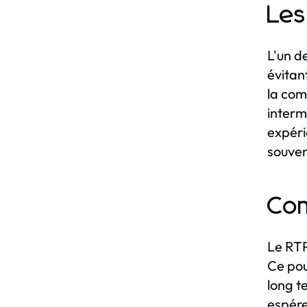
Les
L'un d
évitan
la com
interm
expéri
souven
Com
Le RTP
Ce pou
long t
espére