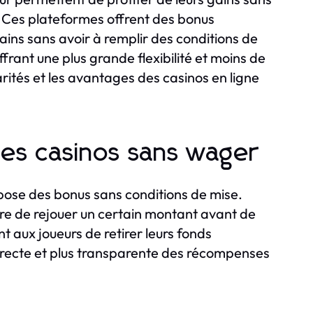
. Ces plateformes offrent des bonus
gains sans avoir à remplir des conditions de
rant une plus grande flexibilité et moins de
larités et les avantages des casinos en ligne
des casinos sans wager
pose des bonus sans conditions de mise.
ire de rejouer un certain montant avant de
t aux joueurs de retirer leurs fonds
irecte et plus transparente des récompenses