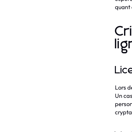
quant 
Cr
li
Lic
Lors de
Un cas
person
crypta