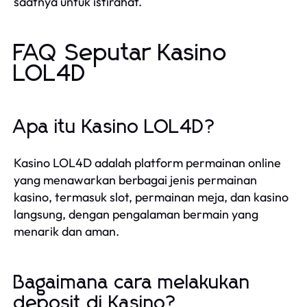
saatnya untuk istirahat.
FAQ Seputar Kasino
LOL4D
Apa itu Kasino LOL4D?
Kasino LOL4D adalah platform permainan online
yang menawarkan berbagai jenis permainan
kasino, termasuk slot, permainan meja, dan kasino
langsung, dengan pengalaman bermain yang
menarik dan aman.
Bagaimana cara melakukan
deposit di Kasino?