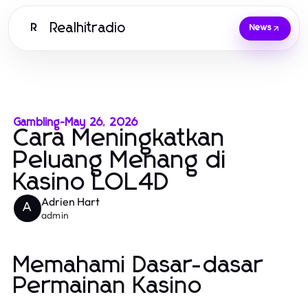
Realhitradio
R
News
Gambling
-
May 26, 2026
Cara Meningkatkan
Peluang Menang di
Kasino LOL4D
Adrien Hart
A
admin
Memahami Dasar-dasar
Permainan Kasino