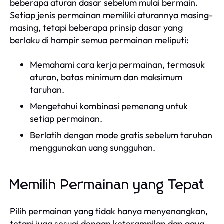
beberapa aturan dasar sebelum mulai bermain.
Setiap jenis permainan memiliki aturannya masing-
masing, tetapi beberapa prinsip dasar yang
berlaku di hampir semua permainan meliputi:
Memahami cara kerja permainan, termasuk
aturan, batas minimum dan maksimum
taruhan.
Mengetahui kombinasi pemenang untuk
setiap permainan.
Berlatih dengan mode gratis sebelum taruhan
menggunakan uang sungguhan.
Memilih Permainan yang Tepat
Pilih permainan yang tidak hanya menyenangkan,
tetapi juga sesuai dengan keterampilan dan gaya