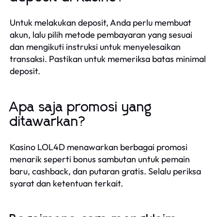
Untuk melakukan deposit, Anda perlu membuat
akun, lalu pilih metode pembayaran yang sesuai
dan mengikuti instruksi untuk menyelesaikan
transaksi. Pastikan untuk memeriksa batas minimal
deposit.
Apa saja promosi yang
ditawarkan?
Kasino LOL4D menawarkan berbagai promosi
menarik seperti bonus sambutan untuk pemain
baru, cashback, dan putaran gratis. Selalu periksa
syarat dan ketentuan terkait.