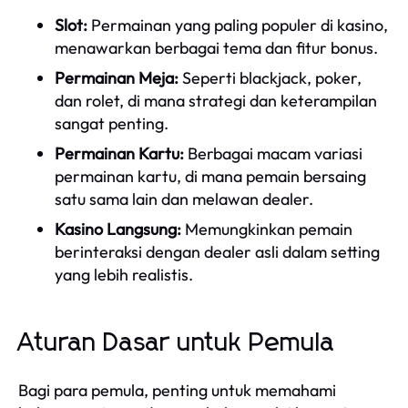
Slot:
Permainan yang paling populer di kasino,
menawarkan berbagai tema dan fitur bonus.
Permainan Meja:
Seperti blackjack, poker,
dan rolet, di mana strategi dan keterampilan
sangat penting.
Permainan Kartu:
Berbagai macam variasi
permainan kartu, di mana pemain bersaing
satu sama lain dan melawan dealer.
Kasino Langsung:
Memungkinkan pemain
berinteraksi dengan dealer asli dalam setting
yang lebih realistis.
Aturan Dasar untuk Pemula
Bagi para pemula, penting untuk memahami