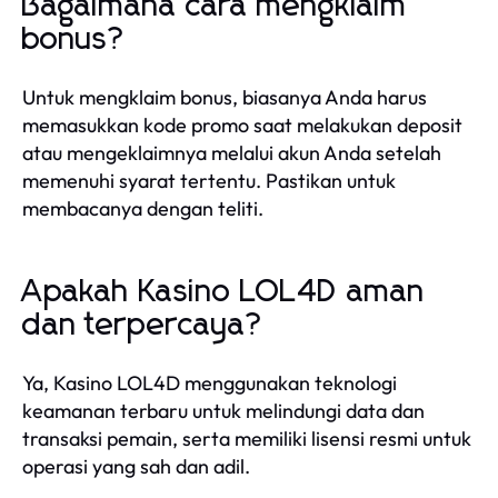
Bagaimana cara mengklaim
bonus?
Untuk mengklaim bonus, biasanya Anda harus
memasukkan kode promo saat melakukan deposit
atau mengeklaimnya melalui akun Anda setelah
memenuhi syarat tertentu. Pastikan untuk
membacanya dengan teliti.
Apakah Kasino LOL4D aman
dan terpercaya?
Ya, Kasino LOL4D menggunakan teknologi
keamanan terbaru untuk melindungi data dan
transaksi pemain, serta memiliki lisensi resmi untuk
operasi yang sah dan adil.