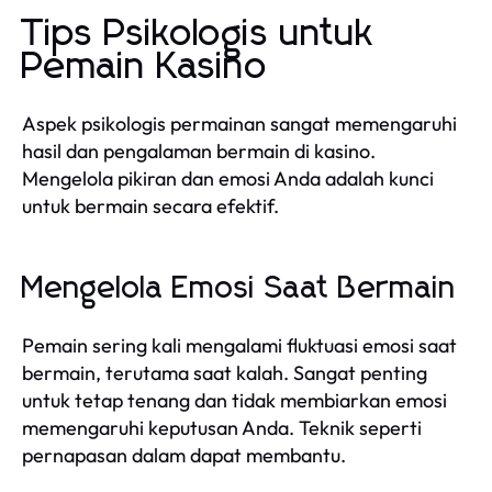
Tips Psikologis untuk
Pemain Kasino
Aspek psikologis permainan sangat memengaruhi
hasil dan pengalaman bermain di kasino.
Mengelola pikiran dan emosi Anda adalah kunci
untuk bermain secara efektif.
Mengelola Emosi Saat Bermain
Pemain sering kali mengalami fluktuasi emosi saat
bermain, terutama saat kalah. Sangat penting
untuk tetap tenang dan tidak membiarkan emosi
memengaruhi keputusan Anda. Teknik seperti
pernapasan dalam dapat membantu.