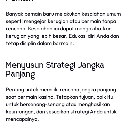
Banyak pemain baru melakukan kesalahan umum
seperti mengejar kerugian atau bermain tanpa
rencana. Kesalahan ini dapat mengakibatkan
kerugian yang lebih besar. Edukasi diri Anda dan
tetap disiplin dalam bermain.
Menyusun Strategi Jangka
Panjang
Penting untuk memiliki rencana jangka panjang
saat bermain kasino. Tetapkan tujuan, baik itu
untuk bersenang-senang atau menghasilkan
keuntungan, dan sesuaikan strategi Anda untuk
mencapainya.