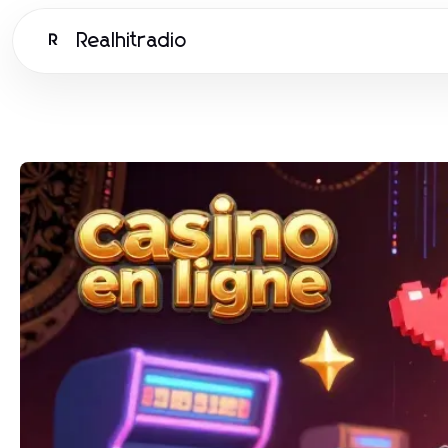
Realhitradio
R