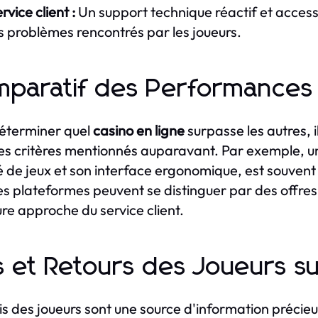
rvice client :
Un support technique réactif et access
s problèmes rencontrés par les joueurs.
paratif des Performances
éterminer quel
casino en ligne
surpasse les autres, 
les critères mentionnés auparavant. Par exemple, 
é de jeux et son interface ergonomique, est souvent 
es plateformes peuvent se distinguer par des offre
ure approche du service client.
s et Retours des Joueurs su
is des joueurs sont une source d'information précieu