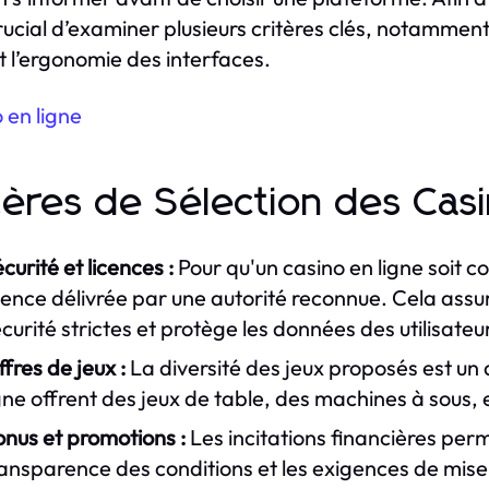
crucial d’examiner plusieurs critères clés, notamment 
et l’ergonomie des interfaces.
 en ligne
tères de Sélection des Cas
curité et licences :
Pour qu'un casino en ligne soit c
cence délivrée par une autorité reconnue. Cela ass
curité strictes et protège les données des utilisateu
fres de jeux :
La diversité des jeux proposés est un a
gne offrent des jeux de table, des machines à sous, 
nus et promotions :
Les incitations financières perme
ansparence des conditions et les exigences de mise