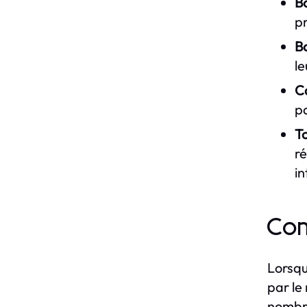
B
pr
B
le
C
pa
To
r
in
Com
Lorsqu
par le
nombre