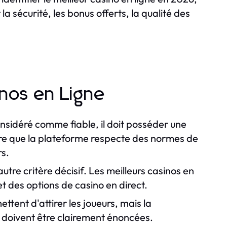
la sécurité, les bonus offerts, la qualité des
inos en Ligne
onsidéré comme fiable, il doit posséder une
ure que la plateforme respecte des normes de
rs.
utre critère décisif. Les meilleurs casinos en
et des options de casino en direct.
ttent d'attirer les joueurs, mais la
 doivent être clairement énoncées.