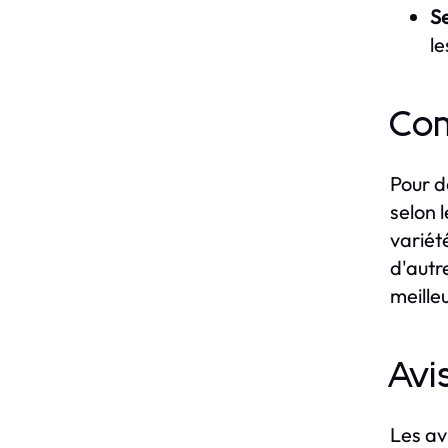
Se
le
Com
Pour d
selon 
variét
d'autr
meille
Avi
Les av