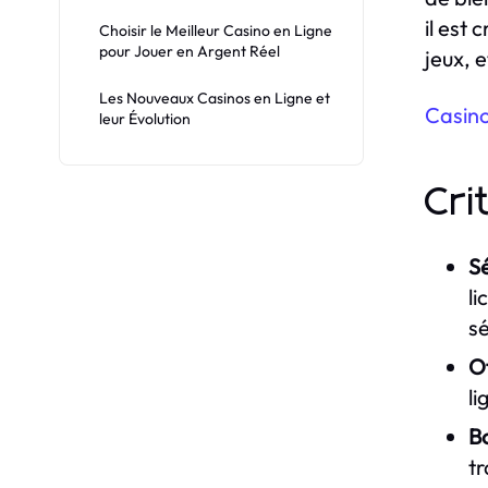
il est 
Choisir le Meilleur Casino en Ligne
pour Jouer en Argent Réel
jeux, 
Les Nouveaux Casinos en Ligne et
Casino
leur Évolution
Cri
Sé
li
sé
Of
li
Bo
tr