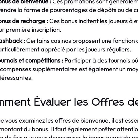
onus de bienvenue :
Ces promotions sont généralement
endre la forme de pourcentages de dépôts ou de cré
onus de recharge :
Ces bonus incitent les joueurs à
ur première inscription.
ashback :
Certains casinos proposent une fonction d
rticulièrement apprécié par les joueurs réguliers.
urnois et compétitions :
Participer à des tournois o
écompenses supplémentaires est également un moye
téressantes.
ment Évaluer les Offres d
e vous examinez les offres de bienvenue, il est esse
 montant du bonus. Il faut également prêter attentio
 de fois que vous devez miser le bonus avant de pouvoi