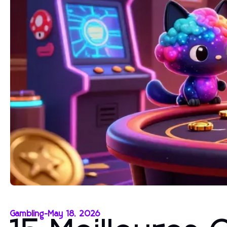
Gambling
-
May 18, 2026