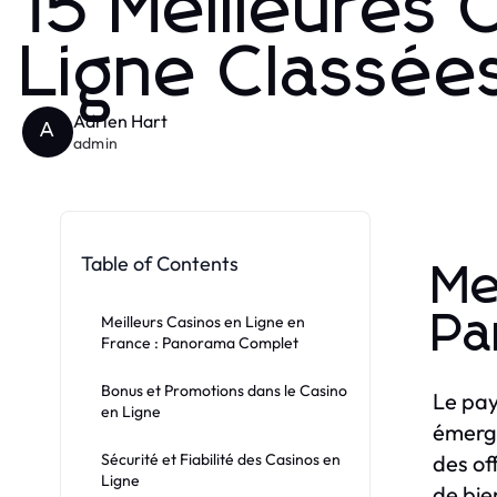
15 Meilleures 
Ligne Classée
Adrien Hart
A
admin
Table of Contents
Me
Pa
Meilleurs Casinos en Ligne en
France : Panorama Complet
Bonus et Promotions dans le Casino
Le pa
en Ligne
émerge
Sécurité et Fiabilité des Casinos en
des of
Ligne
de bie