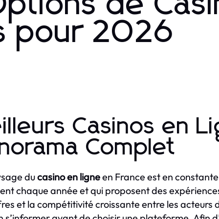
Options de Cas
s pour 2026
illeurs Casinos en L
norama Complet
ysage du
casino en ligne
en France est en constante 
nt chaque année et qui proposent des expériences d
fres et la compétitivité croissante entre les acteurs
n s’informer avant de choisir une plateforme. Afin d’