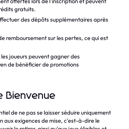
 offertes lors de l'inscription et peuvent
dits gratuits.
 effectuer des dépôts supplémentaires après
e remboursement sur les pertes, ce qui est
ù les joueurs peuvent gagner des
n de bénéficier de promotions
e Bienvenue
ntiel de ne pas se laisser séduire uniquement
n aux exigences de mise, c'est-à-dire le
r le retirer, ainsi qu'aux jeux éligibles et